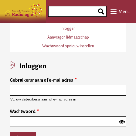
Overslaan
Search
en
Menu
Phrase
naar
de
Primaire
Inloggen
inhoud
tabs
Aanvragen lidmaatschap
gaan
Wachtwoord opnieuw instellen
Inloggen
Gebruikersnaam of e-mailadres
Vul uw gebruikersnaam of e-mailadres in
Wachtwoord