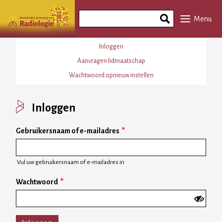
Overslaan
Search
en
Menu
Phrase
naar
de
Primaire
Inloggen
inhoud
tabs
Aanvragen lidmaatschap
gaan
Wachtwoord opnieuw instellen
Inloggen
Gebruikersnaam of e-mailadres
Vul uw gebruikersnaam of e-mailadres in
Wachtwoord