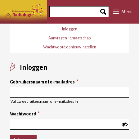
Overslaan
Search
en
Menu
Phrase
naar
de
Primaire
Inloggen
inhoud
tabs
Aanvragen lidmaatschap
gaan
Wachtwoord opnieuw instellen
Inloggen
Gebruikersnaam of e-mailadres
Vul uw gebruikersnaam of e-mailadres in
Wachtwoord