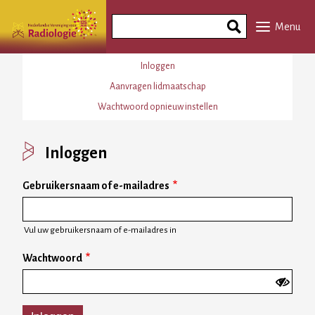
Overslaan
Search
en
Menu
Phrase
naar
de
Primaire
Inloggen
inhoud
tabs
Aanvragen lidmaatschap
gaan
Wachtwoord opnieuw instellen
Inloggen
Gebruikersnaam of e-mailadres
Vul uw gebruikersnaam of e-mailadres in
Wachtwoord